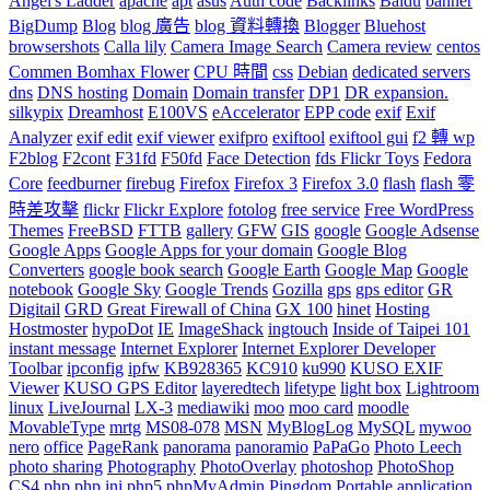
Angel's Ladder
apache
apt
asus
Auth code
Backlinks
Baidu
banner
BigDump
Blog
blog 廣告
blog 資料轉換
Blogger
Bluehost
browsershots
Calla lily
Camera Image Search
Camera review
centos
Commen Bomhax Flower
CPU 時間
css
Debian
dedicated servers
dns
DNS hosting
Domain
Domain transfer
DP1
DR expansion.
silkypix
Dreamhost
E100VS
eAccelerator
EPP code
exif
Exif
Analyzer
exif edit
exif viewer
exifpro
exiftool
exiftool gui
f2 轉 wp
F2blog
F2cont
F31fd
F50fd
Face Detection
fds Flickr Toys
Fedora
Core
feedburner
firebug
Firefox
Firefox 3
Firefox 3.0
flash
flash 零
時差攻擊
flickr
Flickr Explore
fotolog
free service
Free WordPress
Themes
FreeBSD
FTTB
gallery
GFW
GIS
google
Google Adsense
Google Apps
Google Apps for your domain
Google Blog
Converters
google book search
Google Earth
Google Map
Google
notebook
Google Sky
Google Trends
Gozilla
gps
gps editor
GR
Digitail
GRD
Great Firewall of China
GX 100
hinet
Hosting
Hostmoster
hypoDot
IE
ImageShack
ingtouch
Inside of Taipei 101
instant message
Internet Explorer
Internet Explorer Developer
Toolbar
ipconfig
ipfw
KB928365
KC910
ku990
KUSO EXIF
Viewer
KUSO GPS Editor
layeredtech
lifetype
light box
Lightroom
linux
LiveJournal
LX-3
mediawiki
moo
moo card
moodle
MovableType
mrtg
MS08-078
MSN
MyBlogLog
MySQL
mywoo
nero
office
PageRank
panorama
panoramio
PaPaGo
Photo Leech
photo sharing
Photography
PhotoOverlay
photoshop
PhotoShop
CS4
php
php.ini
php5
phpMyAdmin
Pingdom
Portable application