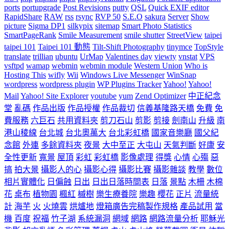
ports
portupgrade
Post Revisions
putty
QSL
Quick EXIF editor
RapidShare
RAW
rss
rsync
RVP 50
S.E.O
sakura
Server
Show
picture
Sigma DP1
silkypix
sitemap
Smart Photo Statistics
SmartPageRank
Smile Measurement
smile shutter
StreetView
taipei
taipei 101
Taipei 101 動態
Tilt-Shift Photography
tinymce
TopStyle
translate
trillian
ubuntu
UrMap
Valentines day
viewty
vnstat
VPS
vsftpd
wamap
webmin
webmin module
Western Union
Who is
Hosting This
wifly
Wii
Windows Live Messenger
WinSnap
wordpress
wordpress plugin
WP Plugins Tracker
Yahoo!
Yahoo!
Mail
Yahoo! Site Explorer
youtube
yum
Zend Optimizer
中正紀念
堂
亂碼
作品出版
作品授權
作品裁切
信義基隆路天橋
免費
免
費服務
六巨石
共用資料夾
剪刀石山
剪影
剪接
劍南山
升級
南
港山稜線
台北城
台北奧萬大
台北彩虹橋
國家音樂廳
國父紀
念館
外連
多餘資料夾
夜景
大中至正
大屯山
天氣判斷
好康
安
全性更新
寬景
屋頂
彩虹
彩虹橋
影像處理
得獎
心情
心殤
惡
搞
拍大景
攝影人的心
攝影心得
攝影比賽
攝影雜談
教學
數位
相片實體化
日偏蝕
日出
日出日落時間表
日落
景點
木柵
木棉
花
桌布
植物園
楓紅
槭樹
樂生療養院
樂趣
櫻花
正片
流量統
計
海芋
火
火燒雲
烘爐地
燈箱廣告完稿製作規格
產品試用
當
機
百度
祝福
竹子湖
系統漏洞
網域
網路
網路流量分析
耶穌光