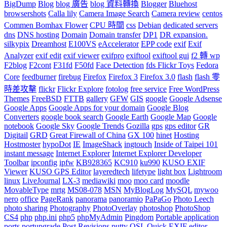
BigDump
Blog
blog 廣告
blog 資料轉換
Blogger
Bluehost
browsershots
Calla lily
Camera Image Search
Camera review
centos
Commen Bomhax Flower
CPU 時間
css
Debian
dedicated servers
dns
DNS hosting
Domain
Domain transfer
DP1
DR expansion.
silkypix
Dreamhost
E100VS
eAccelerator
EPP code
exif
Exif
Analyzer
exif edit
exif viewer
exifpro
exiftool
exiftool gui
f2 轉 wp
F2blog
F2cont
F31fd
F50fd
Face Detection
fds Flickr Toys
Fedora
Core
feedburner
firebug
Firefox
Firefox 3
Firefox 3.0
flash
flash 零
時差攻擊
flickr
Flickr Explore
fotolog
free service
Free WordPress
Themes
FreeBSD
FTTB
gallery
GFW
GIS
google
Google Adsense
Google Apps
Google Apps for your domain
Google Blog
Converters
google book search
Google Earth
Google Map
Google
notebook
Google Sky
Google Trends
Gozilla
gps
gps editor
GR
Digitail
GRD
Great Firewall of China
GX 100
hinet
Hosting
Hostmoster
hypoDot
IE
ImageShack
ingtouch
Inside of Taipei 101
instant message
Internet Explorer
Internet Explorer Developer
Toolbar
ipconfig
ipfw
KB928365
KC910
ku990
KUSO EXIF
Viewer
KUSO GPS Editor
layeredtech
lifetype
light box
Lightroom
linux
LiveJournal
LX-3
mediawiki
moo
moo card
moodle
MovableType
mrtg
MS08-078
MSN
MyBlogLog
MySQL
mywoo
nero
office
PageRank
panorama
panoramio
PaPaGo
Photo Leech
photo sharing
Photography
PhotoOverlay
photoshop
PhotoShop
CS4
php
php.ini
php5
phpMyAdmin
Pingdom
Portable application
ports
portupgrade
Post Revisions
putty
QSL
Quick EXIF editor