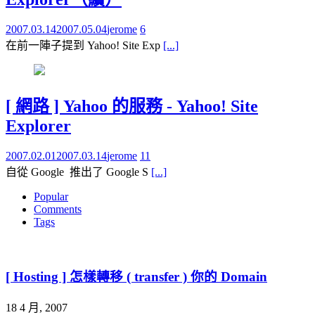
2007.03.14
2007.05.04
jerome
6
在前一陣子提到 Yahoo! Site Exp
[...]
[ 網路 ] Yahoo 的服務 - Yahoo! Site
Explorer
2007.02.01
2007.03.14
jerome
11
自從 Google 推出了 Google S
[...]
Popular
Comments
Tags
[ Hosting ] 怎樣轉移 ( transfer ) 你的 Domain
18 4 月, 2007