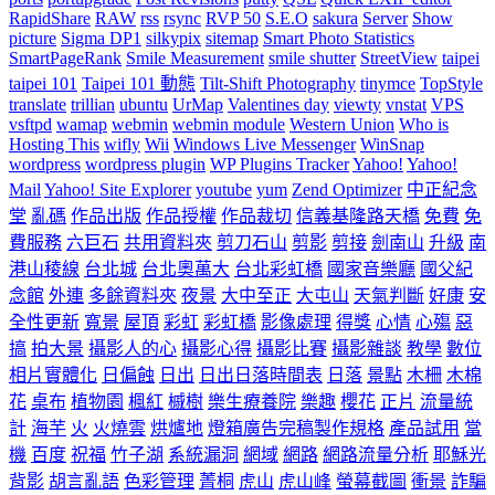
RapidShare
RAW
rss
rsync
RVP 50
S.E.O
sakura
Server
Show
picture
Sigma DP1
silkypix
sitemap
Smart Photo Statistics
SmartPageRank
Smile Measurement
smile shutter
StreetView
taipei
taipei 101
Taipei 101 動態
Tilt-Shift Photography
tinymce
TopStyle
translate
trillian
ubuntu
UrMap
Valentines day
viewty
vnstat
VPS
vsftpd
wamap
webmin
webmin module
Western Union
Who is
Hosting This
wifly
Wii
Windows Live Messenger
WinSnap
wordpress
wordpress plugin
WP Plugins Tracker
Yahoo!
Yahoo!
Mail
Yahoo! Site Explorer
youtube
yum
Zend Optimizer
中正紀念
堂
亂碼
作品出版
作品授權
作品裁切
信義基隆路天橋
免費
免
費服務
六巨石
共用資料夾
剪刀石山
剪影
剪接
劍南山
升級
南
港山稜線
台北城
台北奧萬大
台北彩虹橋
國家音樂廳
國父紀
念館
外連
多餘資料夾
夜景
大中至正
大屯山
天氣判斷
好康
安
全性更新
寬景
屋頂
彩虹
彩虹橋
影像處理
得獎
心情
心殤
惡
搞
拍大景
攝影人的心
攝影心得
攝影比賽
攝影雜談
教學
數位
相片實體化
日偏蝕
日出
日出日落時間表
日落
景點
木柵
木棉
花
桌布
植物園
楓紅
槭樹
樂生療養院
樂趣
櫻花
正片
流量統
計
海芋
火
火燒雲
烘爐地
燈箱廣告完稿製作規格
產品試用
當
機
百度
祝福
竹子湖
系統漏洞
網域
網路
網路流量分析
耶穌光
背影
胡言亂語
色彩管理
菁桐
虎山
虎山峰
螢幕截圖
衝景
詐騙