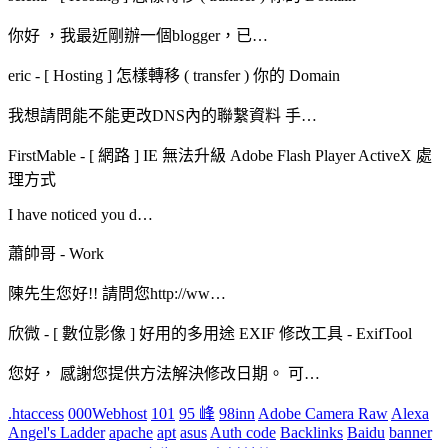
你好 ，我最近剛辦一個blogger，已…
eric
-
[ Hosting ] 怎樣轉移 ( transfer ) 你的 Domain
我想請問能不能更改DNS內的聯繫資料 手…
FirstMable
-
[ 網路 ] IE 無法升級 Adobe Flash Player ActiveX 處
理方式
I have noticed you d…
蕭帥哥
-
Work
陳先生您好!! 請問您http://ww…
欣微
-
[ 數位影像 ] 好用的多用途 EXIF 修改工具 - ExifTool
您好， 感謝您提供方法解決修改日期。 可…
.htaccess
000Webhost
101
95 峰
98inn
Adobe Camera Raw
Alexa
Angel's Ladder
apache
apt
asus
Auth code
Backlinks
Baidu
banner