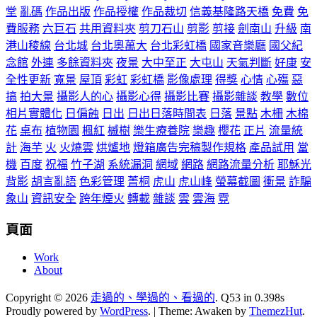
堂
亂碼
作品出版
作品授權
作品裁切
信義基隆路天橋
免費
免
費服務
六巨石
共用資料夾
剪刀石山
剪影
剪接
劍南山
升級
南
港山稜線
台北城
台北奧萬大
台北彩虹橋
國家音樂廳
國父紀
念館
外連
多餘資料夾
夜景
大中至正
大屯山
天氣判斷
好康
安
全性更新
寬景
屋頂
彩虹
彩虹橋
影像處理
得獎
心情
心殤
惡
搞
拍大景
攝影人的心
攝影心得
攝影比賽
攝影雜談
教學
數位
相片實體化
日偏蝕
日出
日出日落時間表
日落
景點
木柵
木棉
花
桌布
植物園
楓紅
槭樹
樂生療養院
樂趣
櫻花
正片
流量統
計
海芋
火
火燒雲
烘爐地
燈箱廣告完稿製作規格
產品試用
當
機
百度
祝福
竹子湖
系統漏洞
網域
網路
網路流量分析
耶穌光
背影
胡言亂語
色彩管理
菁桐
虎山
虎山峰
螢幕截圖
衝景
詐騙
象山
資訊安全
跨年煙火
轉載
雜談
雲
雲海
霓
頁面
Work
About
Copyright © 2026
走過的、學過的、看過的
. Q53 in 0.398s
Proudly powered by
WordPress
.
|
Theme: Awaken by
ThemezHut
.