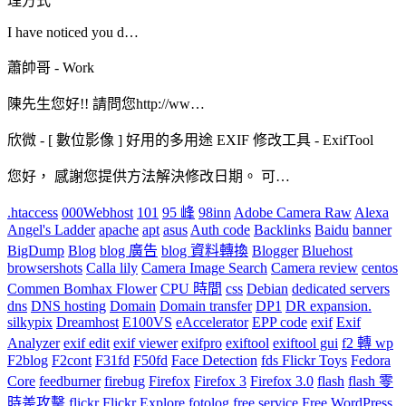
理方式
I have noticed you d…
蕭帥哥
-
Work
陳先生您好!! 請問您http://ww…
欣微
-
[ 數位影像 ] 好用的多用途 EXIF 修改工具 - ExifTool
您好， 感謝您提供方法解決修改日期。 可…
.htaccess
000Webhost
101
95 峰
98inn
Adobe Camera Raw
Alexa
Angel's Ladder
apache
apt
asus
Auth code
Backlinks
Baidu
banner
BigDump
Blog
blog 廣告
blog 資料轉換
Blogger
Bluehost
browsershots
Calla lily
Camera Image Search
Camera review
centos
Commen Bomhax Flower
CPU 時間
css
Debian
dedicated servers
dns
DNS hosting
Domain
Domain transfer
DP1
DR expansion.
silkypix
Dreamhost
E100VS
eAccelerator
EPP code
exif
Exif
Analyzer
exif edit
exif viewer
exifpro
exiftool
exiftool gui
f2 轉 wp
F2blog
F2cont
F31fd
F50fd
Face Detection
fds Flickr Toys
Fedora
Core
feedburner
firebug
Firefox
Firefox 3
Firefox 3.0
flash
flash 零
時差攻擊
flickr
Flickr Explore
fotolog
free service
Free WordPress