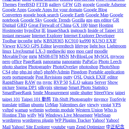
Themes
FreeBSD
FTTB
gallery
GFW
GIS
google
Google Adsense
Google Apps
Google Apps for your domain
Google Blog
Converters
google book search
Google Earth
Google Map
Google
notebook
Google Sky
Google Trends
Gozilla
gps
gps editor
GR
Digitail
GRD
Great Firewall of China
GX 100
hinet
Hosting
Hostmoster
hypoDot
IE
ImageShack
ingtouch
Inside of Taipei 101
instant message
Internet Explorer
Internet Explorer Developer
Toolbar
ipconfig
ipfw
KB928365
KC910
ku990
KUSO EXIF
Viewer
KUSO GPS Editor
layeredtech
lifetype
light box
Lightroom
linux
LiveJournal
LX-3
mediawiki
moo
moo card
moodle
MovableType
mrtg
MS08-078
MSN
MyBlogLog
MySQL
mywoo
nero
office
PageRank
panorama
panoramio
PaPaGo
Photo Leech
photo sharing
Photography
PhotoOverlay
photoshop
PhotoShop
CS4
php
php.ini
php5
phpMyAdmin
Pingdom
Portable application
ports
portupgrade
Post Revisions
putty
QSL
Quick EXIF editor
RapidShare
RAW
rss
rsync
RVP 50
S.E.O
sakura
Server
Show
picture
Sigma DP1
silkypix
sitemap
Smart Photo Statistics
SmartPageRank
Smile Measurement
smile shutter
StreetView
taipei
taipei 101
Taipei 101 動態
Tilt-Shift Photography
tinymce
TopStyle
translate
trillian
ubuntu
UrMap
Valentines day
viewty
vnstat
VPS
vsftpd
wamap
webmin
webmin module
Western Union
Who is
Hosting This
wifly
Wii
Windows Live Messenger
WinSnap
wordpress
wordpress plugin
WP Plugins Tracker
Yahoo!
Yahoo!
Mail
Yahoo! Site Explorer
youtube
yum
Zend Optimizer
中正紀念