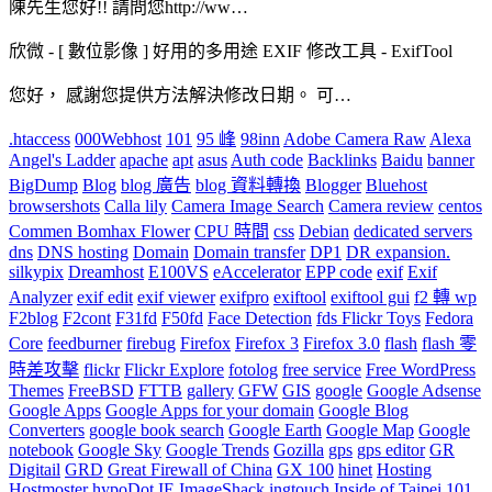
陳先生您好!! 請問您http://ww…
欣微
-
[ 數位影像 ] 好用的多用途 EXIF 修改工具 - ExifTool
您好， 感謝您提供方法解決修改日期。 可…
.htaccess
000Webhost
101
95 峰
98inn
Adobe Camera Raw
Alexa
Angel's Ladder
apache
apt
asus
Auth code
Backlinks
Baidu
banner
BigDump
Blog
blog 廣告
blog 資料轉換
Blogger
Bluehost
browsershots
Calla lily
Camera Image Search
Camera review
centos
Commen Bomhax Flower
CPU 時間
css
Debian
dedicated servers
dns
DNS hosting
Domain
Domain transfer
DP1
DR expansion.
silkypix
Dreamhost
E100VS
eAccelerator
EPP code
exif
Exif
Analyzer
exif edit
exif viewer
exifpro
exiftool
exiftool gui
f2 轉 wp
F2blog
F2cont
F31fd
F50fd
Face Detection
fds Flickr Toys
Fedora
Core
feedburner
firebug
Firefox
Firefox 3
Firefox 3.0
flash
flash 零
時差攻擊
flickr
Flickr Explore
fotolog
free service
Free WordPress
Themes
FreeBSD
FTTB
gallery
GFW
GIS
google
Google Adsense
Google Apps
Google Apps for your domain
Google Blog
Converters
google book search
Google Earth
Google Map
Google
notebook
Google Sky
Google Trends
Gozilla
gps
gps editor
GR
Digitail
GRD
Great Firewall of China
GX 100
hinet
Hosting
Hostmoster
hypoDot
IE
ImageShack
ingtouch
Inside of Taipei 101