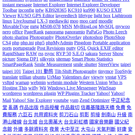
instant message
Internet Explorer
Internet Explorer Developer
Toolbar
ipconfig
ipfw
KB928365
KC910
ku990
KUSO EXIF
Viewer
KUSO GPS Editor
layeredtech
lifetype
light box
Lightroom
linux
LiveJournal
LX-3
mediawiki
moo
moo card
moodle
MovableType
mrtg
MS08-078
MSN
MyBlogLog
MySQL
mywoo
nero
office
PageRank
panorama
panoramio
PaPaGo
Photo Leech
photo sharing
Photography
PhotoOverlay
photoshop
PhotoShop
CS4
php
php.ini
php5
phpMyAdmin
Pingdom
Portable application
ports
portupgrade
Post Revisions
putty
QSL
Quick EXIF editor
RapidShare
RAW
rss
rsync
RVP 50
S.E.O
sakura
Server
Show
picture
Sigma DP1
silkypix
sitemap
Smart Photo Statistics
SmartPageRank
Smile Measurement
smile shutter
StreetView
taipei
taipei 101
Taipei 101 動態
Tilt-Shift Photography
tinymce
TopStyle
translate
trillian
ubuntu
UrMap
Valentines day
viewty
vnstat
VPS
vsftpd
wamap
webmin
webmin module
Western Union
Who is
Hosting This
wifly
Wii
Windows Live Messenger
WinSnap
wordpress
wordpress plugin
WP Plugins Tracker
Yahoo!
Yahoo!
Mail
Yahoo! Site Explorer
youtube
yum
Zend Optimizer
中正紀念
堂
亂碼
作品出版
作品授權
作品裁切
信義基隆路天橋
免費
免
費服務
六巨石
共用資料夾
剪刀石山
剪影
剪接
劍南山
升級
南
港山稜線
台北城
台北奧萬大
台北彩虹橋
國家音樂廳
國父紀
念館
外連
多餘資料夾
夜景
大中至正
大屯山
天氣判斷
好康
安