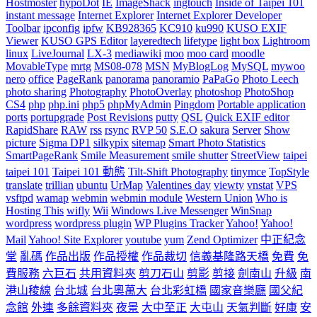
Hostmoster
hypoDot
IE
ImageShack
ingtouch
Inside of Taipei 101
instant message
Internet Explorer
Internet Explorer Developer
Toolbar
ipconfig
ipfw
KB928365
KC910
ku990
KUSO EXIF
Viewer
KUSO GPS Editor
layeredtech
lifetype
light box
Lightroom
linux
LiveJournal
LX-3
mediawiki
moo
moo card
moodle
MovableType
mrtg
MS08-078
MSN
MyBlogLog
MySQL
mywoo
nero
office
PageRank
panorama
panoramio
PaPaGo
Photo Leech
photo sharing
Photography
PhotoOverlay
photoshop
PhotoShop
CS4
php
php.ini
php5
phpMyAdmin
Pingdom
Portable application
ports
portupgrade
Post Revisions
putty
QSL
Quick EXIF editor
RapidShare
RAW
rss
rsync
RVP 50
S.E.O
sakura
Server
Show
picture
Sigma DP1
silkypix
sitemap
Smart Photo Statistics
SmartPageRank
Smile Measurement
smile shutter
StreetView
taipei
taipei 101
Taipei 101 動態
Tilt-Shift Photography
tinymce
TopStyle
translate
trillian
ubuntu
UrMap
Valentines day
viewty
vnstat
VPS
vsftpd
wamap
webmin
webmin module
Western Union
Who is
Hosting This
wifly
Wii
Windows Live Messenger
WinSnap
wordpress
wordpress plugin
WP Plugins Tracker
Yahoo!
Yahoo!
Mail
Yahoo! Site Explorer
youtube
yum
Zend Optimizer
中正紀念
堂
亂碼
作品出版
作品授權
作品裁切
信義基隆路天橋
免費
免
費服務
六巨石
共用資料夾
剪刀石山
剪影
剪接
劍南山
升級
南
港山稜線
台北城
台北奧萬大
台北彩虹橋
國家音樂廳
國父紀
念館
外連
多餘資料夾
夜景
大中至正
大屯山
天氣判斷
好康
安