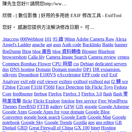
陳先生您好!! 請問您http://ww…
欣微
-
[ 數位影像 ] 好用的多用途 EXIF 修改工具 - ExifTool
您好， 感謝您提供方法解決修改日期。 可…
.htaccess
000Webhost
101
95 峰
98inn
Adobe Camera Raw
Alexa
Angel's Ladder
apache
apt
asus
Auth code
Backlinks
Baidu
banner
BigDump
Blog
blog 廣告
blog 資料轉換
Blogger
Bluehost
browsershots
Calla lily
Camera Image Search
Camera review
centos
Commen Bomhax Flower
CPU 時間
css
Debian
dedicated servers
dns
DNS hosting
Domain
Domain transfer
DP1
DR expansion.
silkypix
Dreamhost
E100VS
eAccelerator
EPP code
exif
Exif
Analyzer
exif edit
exif viewer
exifpro
exiftool
exiftool gui
f2 轉 wp
F2blog
F2cont
F31fd
F50fd
Face Detection
fds Flickr Toys
Fedora
Core
feedburner
firebug
Firefox
Firefox 3
Firefox 3.0
flash
flash 零
時差攻擊
flickr
Flickr Explore
fotolog
free service
Free WordPress
Themes
FreeBSD
FTTB
gallery
GFW
GIS
google
Google Adsense
Google Apps
Google Apps for your domain
Google Blog
Converters
google book search
Google Earth
Google Map
Google
notebook
Google Sky
Google Trends
Gozilla
gps
gps editor
GR
Digitail
GRD
Great Firewall of China
GX 100
hinet
Hosting