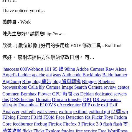
理方式
I have noticed you d…
蕭帥哥
-
Work
陳先生您好!! 請問您http://ww…
欣微
-
[ 數位影像 ] 好用的多用途 EXIF 修改工具 - ExifTool
您好， 感謝您提供方法解決修改日期。 可…
.htaccess
000Webhost
101
95 峰
98inn
Adobe Camera Raw
Alexa
Angel's Ladder
apache
apt
asus
Auth code
Backlinks
Baidu
banner
BigDump
Blog
blog 廣告
blog 資料轉換
Blogger
Bluehost
browsershots
Calla lily
Camera Image Search
Camera review
centos
Commen Bomhax Flower
CPU 時間
css
Debian
dedicated servers
dns
DNS hosting
Domain
Domain transfer
DP1
DR expansion.
silkypix
Dreamhost
E100VS
eAccelerator
EPP code
exif
Exif
Analyzer
exif edit
exif viewer
exifpro
exiftool
exiftool gui
f2 轉 wp
F2blog
F2cont
F31fd
F50fd
Face Detection
fds Flickr Toys
Fedora
Core
feedburner
firebug
Firefox
Firefox 3
Firefox 3.0
flash
flash 零
時差攻擊
flickr
Flickr Explore
fotolog
free service
Free WordPress