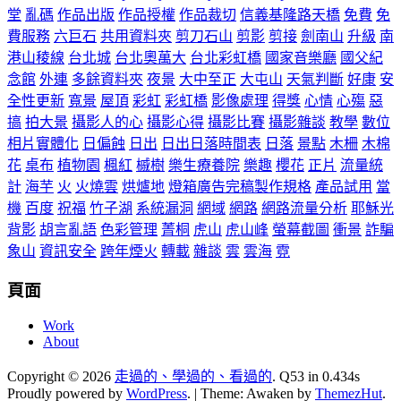
堂
亂碼
作品出版
作品授權
作品裁切
信義基隆路天橋
免費
免
費服務
六巨石
共用資料夾
剪刀石山
剪影
剪接
劍南山
升級
南
港山稜線
台北城
台北奧萬大
台北彩虹橋
國家音樂廳
國父紀
念館
外連
多餘資料夾
夜景
大中至正
大屯山
天氣判斷
好康
安
全性更新
寬景
屋頂
彩虹
彩虹橋
影像處理
得獎
心情
心殤
惡
搞
拍大景
攝影人的心
攝影心得
攝影比賽
攝影雜談
教學
數位
相片實體化
日偏蝕
日出
日出日落時間表
日落
景點
木柵
木棉
花
桌布
植物園
楓紅
槭樹
樂生療養院
樂趣
櫻花
正片
流量統
計
海芋
火
火燒雲
烘爐地
燈箱廣告完稿製作規格
產品試用
當
機
百度
祝福
竹子湖
系統漏洞
網域
網路
網路流量分析
耶穌光
背影
胡言亂語
色彩管理
菁桐
虎山
虎山峰
螢幕截圖
衝景
詐騙
象山
資訊安全
跨年煙火
轉載
雜談
雲
雲海
霓
頁面
Work
About
Copyright © 2026
走過的、學過的、看過的
. Q53 in 0.434s
Proudly powered by
WordPress
.
|
Theme: Awaken by
ThemezHut
.