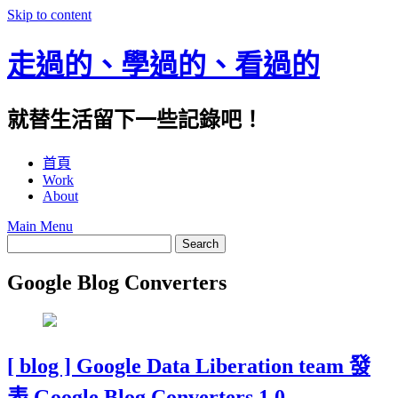
Skip to content
走過的、學過的、看過的
就替生活留下一些記錄吧！
首頁
Work
About
Main Menu
Google Blog Converters
[ blog ] Google Data Liberation team 發
表 Google Blog Converters 1.0