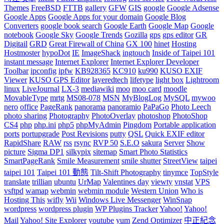
Themes
FreeBSD
FTTB
gallery
GFW
GIS
google
Google Adsense
Google Apps
Google Apps for your domain
Google Blog
Converters
google book search
Google Earth
Google Map
Google
notebook
Google Sky
Google Trends
Gozilla
gps
gps editor
GR
Digitail
GRD
Great Firewall of China
GX 100
hinet
Hosting
Hostmoster
hypoDot
IE
ImageShack
ingtouch
Inside of Taipei 101
instant message
Internet Explorer
Internet Explorer Developer
Toolbar
ipconfig
ipfw
KB928365
KC910
ku990
KUSO EXIF
Viewer
KUSO GPS Editor
layeredtech
lifetype
light box
Lightroom
linux
LiveJournal
LX-3
mediawiki
moo
moo card
moodle
MovableType
mrtg
MS08-078
MSN
MyBlogLog
MySQL
mywoo
nero
office
PageRank
panorama
panoramio
PaPaGo
Photo Leech
photo sharing
Photography
PhotoOverlay
photoshop
PhotoShop
CS4
php
php.ini
php5
phpMyAdmin
Pingdom
Portable application
ports
portupgrade
Post Revisions
putty
QSL
Quick EXIF editor
RapidShare
RAW
rss
rsync
RVP 50
S.E.O
sakura
Server
Show
picture
Sigma DP1
silkypix
sitemap
Smart Photo Statistics
SmartPageRank
Smile Measurement
smile shutter
StreetView
taipei
taipei 101
Taipei 101 動態
Tilt-Shift Photography
tinymce
TopStyle
translate
trillian
ubuntu
UrMap
Valentines day
viewty
vnstat
VPS
vsftpd
wamap
webmin
webmin module
Western Union
Who is
Hosting This
wifly
Wii
Windows Live Messenger
WinSnap
wordpress
wordpress plugin
WP Plugins Tracker
Yahoo!
Yahoo!
Mail
Yahoo! Site Explorer
youtube
yum
Zend Optimizer
中正紀念