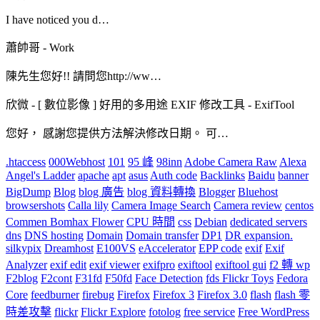
I have noticed you d…
蕭帥哥
-
Work
陳先生您好!! 請問您http://ww…
欣微
-
[ 數位影像 ] 好用的多用途 EXIF 修改工具 - ExifTool
您好， 感謝您提供方法解決修改日期。 可…
.htaccess
000Webhost
101
95 峰
98inn
Adobe Camera Raw
Alexa
Angel's Ladder
apache
apt
asus
Auth code
Backlinks
Baidu
banner
BigDump
Blog
blog 廣告
blog 資料轉換
Blogger
Bluehost
browsershots
Calla lily
Camera Image Search
Camera review
centos
Commen Bomhax Flower
CPU 時間
css
Debian
dedicated servers
dns
DNS hosting
Domain
Domain transfer
DP1
DR expansion.
silkypix
Dreamhost
E100VS
eAccelerator
EPP code
exif
Exif
Analyzer
exif edit
exif viewer
exifpro
exiftool
exiftool gui
f2 轉 wp
F2blog
F2cont
F31fd
F50fd
Face Detection
fds Flickr Toys
Fedora
Core
feedburner
firebug
Firefox
Firefox 3
Firefox 3.0
flash
flash 零
時差攻擊
flickr
Flickr Explore
fotolog
free service
Free WordPress