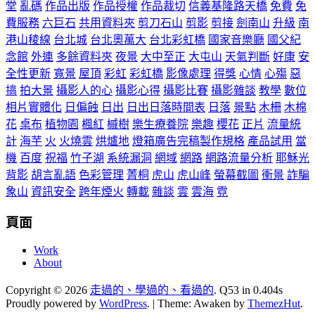
堂
亂碼
作品出版
作品授權
作品裁切
信義基隆路天橋
免費
免
費服務
六巨石
共用資料夾
剪刀石山
剪影
剪接
劍南山
升級
南
港山稜線
台北城
台北奧萬大
台北彩虹橋
國家音樂廳
國父紀
念館
外連
多餘資料夾
夜景
大中至正
大屯山
天氣判斷
好康
安
全性更新
寬景
屋頂
彩虹
彩虹橋
影像處理
得獎
心情
心殤
惡
搞
拍大景
攝影人的心
攝影心得
攝影比賽
攝影雜談
教學
數位
相片實體化
日偏蝕
日出
日出日落時間表
日落
景點
木柵
木棉
花
桌布
植物園
楓紅
槭樹
樂生療養院
樂趣
櫻花
正片
流量統
計
海芋
火
火燒雲
烘爐地
燈箱廣告完稿製作規格
產品試用
當
機
百度
祝福
竹子湖
系統漏洞
網域
網路
網路流量分析
耶穌光
背影
胡言亂語
色彩管理
菁桐
虎山
虎山峰
螢幕截圖
衝景
詐騙
象山
資訊安全
跨年煙火
轉載
雜談
雲
雲海
霓
頁面
Work
About
Copyright © 2026
走過的、學過的、看過的
. Q53 in 0.404s
Proudly powered by
WordPress
.
|
Theme: Awaken by
ThemezHut
.