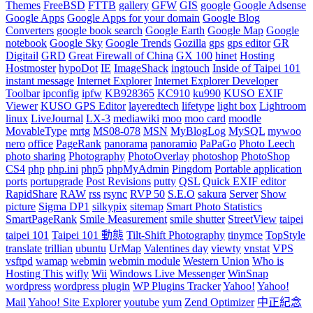
Themes
FreeBSD
FTTB
gallery
GFW
GIS
google
Google Adsense
Google Apps
Google Apps for your domain
Google Blog
Converters
google book search
Google Earth
Google Map
Google
notebook
Google Sky
Google Trends
Gozilla
gps
gps editor
GR
Digitail
GRD
Great Firewall of China
GX 100
hinet
Hosting
Hostmoster
hypoDot
IE
ImageShack
ingtouch
Inside of Taipei 101
instant message
Internet Explorer
Internet Explorer Developer
Toolbar
ipconfig
ipfw
KB928365
KC910
ku990
KUSO EXIF
Viewer
KUSO GPS Editor
layeredtech
lifetype
light box
Lightroom
linux
LiveJournal
LX-3
mediawiki
moo
moo card
moodle
MovableType
mrtg
MS08-078
MSN
MyBlogLog
MySQL
mywoo
nero
office
PageRank
panorama
panoramio
PaPaGo
Photo Leech
photo sharing
Photography
PhotoOverlay
photoshop
PhotoShop
CS4
php
php.ini
php5
phpMyAdmin
Pingdom
Portable application
ports
portupgrade
Post Revisions
putty
QSL
Quick EXIF editor
RapidShare
RAW
rss
rsync
RVP 50
S.E.O
sakura
Server
Show
picture
Sigma DP1
silkypix
sitemap
Smart Photo Statistics
SmartPageRank
Smile Measurement
smile shutter
StreetView
taipei
taipei 101
Taipei 101 動態
Tilt-Shift Photography
tinymce
TopStyle
translate
trillian
ubuntu
UrMap
Valentines day
viewty
vnstat
VPS
vsftpd
wamap
webmin
webmin module
Western Union
Who is
Hosting This
wifly
Wii
Windows Live Messenger
WinSnap
wordpress
wordpress plugin
WP Plugins Tracker
Yahoo!
Yahoo!
Mail
Yahoo! Site Explorer
youtube
yum
Zend Optimizer
中正紀念