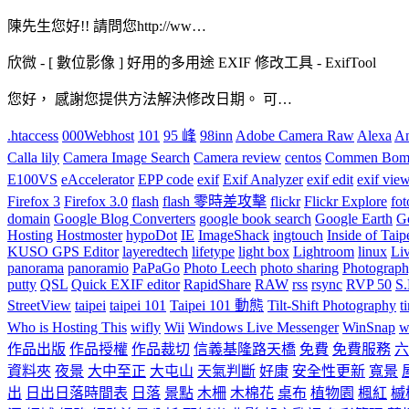
陳先生您好!! 請問您http://ww…
欣微
-
[ 數位影像 ] 好用的多用途 EXIF 修改工具 - ExifTool
您好， 感謝您提供方法解決修改日期。 可…
.htaccess
000Webhost
101
95 峰
98inn
Adobe Camera Raw
Alexa
An
Calla lily
Camera Image Search
Camera review
centos
Commen Bomh
E100VS
eAccelerator
EPP code
exif
Exif Analyzer
exif edit
exif vie
Firefox 3
Firefox 3.0
flash
flash 零時差攻擊
flickr
Flickr Explore
fot
domain
Google Blog Converters
google book search
Google Earth
G
Hosting
Hostmoster
hypoDot
IE
ImageShack
ingtouch
Inside of Taip
KUSO GPS Editor
layeredtech
lifetype
light box
Lightroom
linux
Li
panorama
panoramio
PaPaGo
Photo Leech
photo sharing
Photograp
putty
QSL
Quick EXIF editor
RapidShare
RAW
rss
rsync
RVP 50
S
StreetView
taipei
taipei 101
Taipei 101 動態
Tilt-Shift Photography
t
Who is Hosting This
wifly
Wii
Windows Live Messenger
WinSnap
w
作品出版
作品授權
作品裁切
信義基隆路天橋
免費
免費服務
六
資料夾
夜景
大中至正
大屯山
天氣判斷
好康
安全性更新
寬景
出
日出日落時間表
日落
景點
木柵
木棉花
桌布
植物園
楓紅
槭