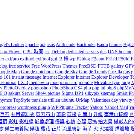
gel's Ladder
apache
apt
asus
Auth code
Backlinks
Baidu
banner
BigD
ax Flower
CPU 時間
css
Debian
dedicated servers
dns
DNS hosting
wer
exifpro
exiftool
exiftool gui
f2 轉 wp
F2blog
F2cont
F31fd
F50fd
F
olog
free service
Free WordPress Themes
FreeBSD
FTTB
gallery
GF
oogle Map
Google notebook
Google Sky
Google Trends
Gozilla
gps
g
ei 101
instant message
Internet Explorer
Internet Explorer Developer T
veJournal
LX-3
mediawiki
moo
moo card
moodle
MovableType
mrtg
M
hy
PhotoOverlay
photoshop
PhotoShop CS4
php
php.ini
php5
phpMyA
.E.O
sakura
Server
Show picture
Sigma DP1
silkypix
sitemap
Smart Pho
inymce
TopStyle
translate
trillian
ubuntu
UrMap
Valentines day
viewty
ordpress
wordpress plugin
WP Plugins Tracker
Yahoo!
Yahoo! Mail
Ya
巨石
共用資料夾
剪刀石山
剪影
剪接
劍南山
升級
南港山稜線
台
屋頂
彩虹
彩虹橋
影像處理
得獎
心情
心殤
惡搞
拍大景
攝影人的
樹
樂生療養院
樂趣
櫻花
正片
流量統計
海芋
火
火燒雲
烘爐地