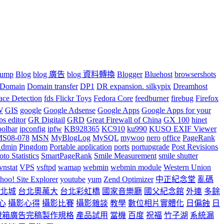
ump
Blog
blog 廣告
blog 資料轉換
Blogger
Bluehost
browsershots
Domain
Domain transfer
DP1
DR expansion. silkypix
Dreamhost
ace Detection
fds Flickr Toys
Fedora Core
feedburner
firebug
Firefox
W
GIS
google
Google Adsense
Google Apps
Google Apps for your
ps editor
GR Digitail
GRD
Great Firewall of China
GX 100
hinet
oolbar
ipconfig
ipfw
KB928365
KC910
ku990
KUSO EXIF Viewer
S08-078
MSN
MyBlogLog
MySQL
mywoo
nero
office
PageRank
dmin
Pingdom
Portable application
ports
portupgrade
Post Revisions
to Statistics
SmartPageRank
Smile Measurement
smile shutter
vnstat
VPS
vsftpd
wamap
webmin
webmin module
Western Union
hoo! Site Explorer
youtube
yum
Zend Optimizer
中正紀念堂
亂碼
北城
台北奧萬大
台北彩虹橋
國家音樂廳
國父紀念館
外連
多餘
心
攝影心得
攝影比賽
攝影雜談
教學
數位相片實體化
日偏蝕
日
燈箱廣告完稿製作規格
產品試用
當機
百度
祝福
竹子湖
系統漏