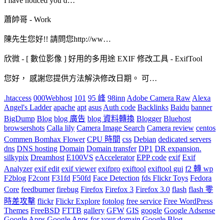
I have noticed you d…
蕭帥哥
-
Work
陳先生您好!! 請問您http://ww…
欣微
-
[ 數位影像 ] 好用的多用途 EXIF 修改工具 - ExifTool
您好， 感謝您提供方法解決修改日期。 可…
.htaccess
000Webhost
101
95 峰
98inn
Adobe Camera Raw
Alexa
Angel's Ladder
apache
apt
asus
Auth code
Backlinks
Baidu
banner
BigDump
Blog
blog 廣告
blog 資料轉換
Blogger
Bluehost
browsershots
Calla lily
Camera Image Search
Camera review
centos
Commen Bomhax Flower
CPU 時間
css
Debian
dedicated servers
dns
DNS hosting
Domain
Domain transfer
DP1
DR expansion.
silkypix
Dreamhost
E100VS
eAccelerator
EPP code
exif
Exif
Analyzer
exif edit
exif viewer
exifpro
exiftool
exiftool gui
f2 轉 wp
F2blog
F2cont
F31fd
F50fd
Face Detection
fds Flickr Toys
Fedora
Core
feedburner
firebug
Firefox
Firefox 3
Firefox 3.0
flash
flash 零
時差攻擊
flickr
Flickr Explore
fotolog
free service
Free WordPress
Themes
FreeBSD
FTTB
gallery
GFW
GIS
google
Google Adsense
Google Apps
Google Apps for your domain
Google Blog