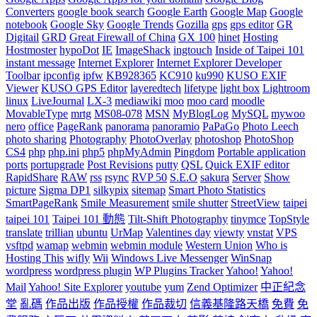
Converters
google book search
Google Earth
Google Map
Google
notebook
Google Sky
Google Trends
Gozilla
gps
gps editor
GR
Digitail
GRD
Great Firewall of China
GX 100
hinet
Hosting
Hostmoster
hypoDot
IE
ImageShack
ingtouch
Inside of Taipei 101
instant message
Internet Explorer
Internet Explorer Developer
Toolbar
ipconfig
ipfw
KB928365
KC910
ku990
KUSO EXIF
Viewer
KUSO GPS Editor
layeredtech
lifetype
light box
Lightroom
linux
LiveJournal
LX-3
mediawiki
moo
moo card
moodle
MovableType
mrtg
MS08-078
MSN
MyBlogLog
MySQL
mywoo
nero
office
PageRank
panorama
panoramio
PaPaGo
Photo Leech
photo sharing
Photography
PhotoOverlay
photoshop
PhotoShop
CS4
php
php.ini
php5
phpMyAdmin
Pingdom
Portable application
ports
portupgrade
Post Revisions
putty
QSL
Quick EXIF editor
RapidShare
RAW
rss
rsync
RVP 50
S.E.O
sakura
Server
Show
picture
Sigma DP1
silkypix
sitemap
Smart Photo Statistics
SmartPageRank
Smile Measurement
smile shutter
StreetView
taipei
taipei 101
Taipei 101 動態
Tilt-Shift Photography
tinymce
TopStyle
translate
trillian
ubuntu
UrMap
Valentines day
viewty
vnstat
VPS
vsftpd
wamap
webmin
webmin module
Western Union
Who is
Hosting This
wifly
Wii
Windows Live Messenger
WinSnap
wordpress
wordpress plugin
WP Plugins Tracker
Yahoo!
Yahoo!
Mail
Yahoo! Site Explorer
youtube
yum
Zend Optimizer
中正紀念
堂
亂碼
作品出版
作品授權
作品裁切
信義基隆路天橋
免費
免