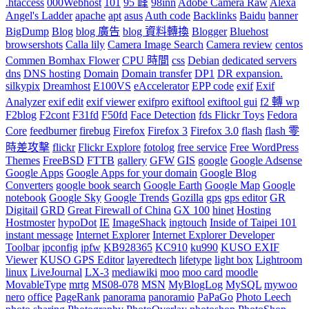
.htaccess
000Webhost
101
95 峰
98inn
Adobe Camera Raw
Alexa
Angel's Ladder
apache
apt
asus
Auth code
Backlinks
Baidu
banner
BigDump
Blog
blog 廣告
blog 資料轉換
Blogger
Bluehost
browsershots
Calla lily
Camera Image Search
Camera review
centos
Commen Bomhax Flower
CPU 時間
css
Debian
dedicated servers
dns
DNS hosting
Domain
Domain transfer
DP1
DR expansion.
silkypix
Dreamhost
E100VS
eAccelerator
EPP code
exif
Exif
Analyzer
exif edit
exif viewer
exifpro
exiftool
exiftool gui
f2 轉 wp
F2blog
F2cont
F31fd
F50fd
Face Detection
fds Flickr Toys
Fedora
Core
feedburner
firebug
Firefox
Firefox 3
Firefox 3.0
flash
flash 零
時差攻擊
flickr
Flickr Explore
fotolog
free service
Free WordPress
Themes
FreeBSD
FTTB
gallery
GFW
GIS
google
Google Adsense
Google Apps
Google Apps for your domain
Google Blog
Converters
google book search
Google Earth
Google Map
Google
notebook
Google Sky
Google Trends
Gozilla
gps
gps editor
GR
Digitail
GRD
Great Firewall of China
GX 100
hinet
Hosting
Hostmoster
hypoDot
IE
ImageShack
ingtouch
Inside of Taipei 101
instant message
Internet Explorer
Internet Explorer Developer
Toolbar
ipconfig
ipfw
KB928365
KC910
ku990
KUSO EXIF
Viewer
KUSO GPS Editor
layeredtech
lifetype
light box
Lightroom
linux
LiveJournal
LX-3
mediawiki
moo
moo card
moodle
MovableType
mrtg
MS08-078
MSN
MyBlogLog
MySQL
mywoo
nero
office
PageRank
panorama
panoramio
PaPaGo
Photo Leech