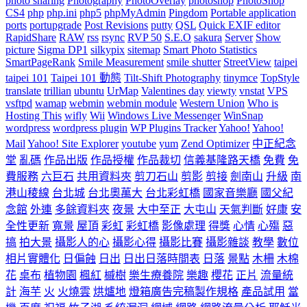
photo sharing
Photography
PhotoOverlay
photoshop
PhotoShop
CS4
php
php.ini
php5
phpMyAdmin
Pingdom
Portable application
ports
portupgrade
Post Revisions
putty
QSL
Quick EXIF editor
RapidShare
RAW
rss
rsync
RVP 50
S.E.O
sakura
Server
Show
picture
Sigma DP1
silkypix
sitemap
Smart Photo Statistics
SmartPageRank
Smile Measurement
smile shutter
StreetView
taipei
taipei 101
Taipei 101 動態
Tilt-Shift Photography
tinymce
TopStyle
translate
trillian
ubuntu
UrMap
Valentines day
viewty
vnstat
VPS
vsftpd
wamap
webmin
webmin module
Western Union
Who is
Hosting This
wifly
Wii
Windows Live Messenger
WinSnap
wordpress
wordpress plugin
WP Plugins Tracker
Yahoo!
Yahoo!
Mail
Yahoo! Site Explorer
youtube
yum
Zend Optimizer
中正紀念
堂
亂碼
作品出版
作品授權
作品裁切
信義基隆路天橋
免費
免
費服務
六巨石
共用資料夾
剪刀石山
剪影
剪接
劍南山
升級
南
港山稜線
台北城
台北奧萬大
台北彩虹橋
國家音樂廳
國父紀
念館
外連
多餘資料夾
夜景
大中至正
大屯山
天氣判斷
好康
安
全性更新
寬景
屋頂
彩虹
彩虹橋
影像處理
得獎
心情
心殤
惡
搞
拍大景
攝影人的心
攝影心得
攝影比賽
攝影雜談
教學
數位
相片實體化
日偏蝕
日出
日出日落時間表
日落
景點
木柵
木棉
花
桌布
植物園
楓紅
槭樹
樂生療養院
樂趣
櫻花
正片
流量統
計
海芋
火
火燒雲
烘爐地
燈箱廣告完稿製作規格
產品試用
當