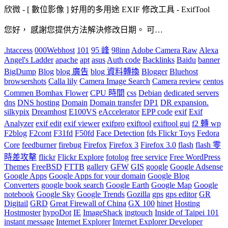
欣微
-
[ 數位影像 ] 好用的多用途 EXIF 修改工具 - ExifTool
您好， 感謝您提供方法解決修改日期。 可…
.htaccess
000Webhost
101
95 峰
98inn
Adobe Camera Raw
Alexa
Angel's Ladder
apache
apt
asus
Auth code
Backlinks
Baidu
banner
BigDump
Blog
blog 廣告
blog 資料轉換
Blogger
Bluehost
browsershots
Calla lily
Camera Image Search
Camera review
centos
Commen Bomhax Flower
CPU 時間
css
Debian
dedicated servers
dns
DNS hosting
Domain
Domain transfer
DP1
DR expansion.
silkypix
Dreamhost
E100VS
eAccelerator
EPP code
exif
Exif
Analyzer
exif edit
exif viewer
exifpro
exiftool
exiftool gui
f2 轉 wp
F2blog
F2cont
F31fd
F50fd
Face Detection
fds Flickr Toys
Fedora
Core
feedburner
firebug
Firefox
Firefox 3
Firefox 3.0
flash
flash 零
時差攻擊
flickr
Flickr Explore
fotolog
free service
Free WordPress
Themes
FreeBSD
FTTB
gallery
GFW
GIS
google
Google Adsense
Google Apps
Google Apps for your domain
Google Blog
Converters
google book search
Google Earth
Google Map
Google
notebook
Google Sky
Google Trends
Gozilla
gps
gps editor
GR
Digitail
GRD
Great Firewall of China
GX 100
hinet
Hosting
Hostmoster
hypoDot
IE
ImageShack
ingtouch
Inside of Taipei 101
instant message
Internet Explorer
Internet Explorer Developer