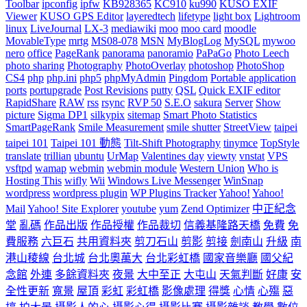
Toolbar
ipconfig
ipfw
KB928365
KC910
ku990
KUSO EXIF
Viewer
KUSO GPS Editor
layeredtech
lifetype
light box
Lightroom
linux
LiveJournal
LX-3
mediawiki
moo
moo card
moodle
MovableType
mrtg
MS08-078
MSN
MyBlogLog
MySQL
mywoo
nero
office
PageRank
panorama
panoramio
PaPaGo
Photo Leech
photo sharing
Photography
PhotoOverlay
photoshop
PhotoShop
CS4
php
php.ini
php5
phpMyAdmin
Pingdom
Portable application
ports
portupgrade
Post Revisions
putty
QSL
Quick EXIF editor
RapidShare
RAW
rss
rsync
RVP 50
S.E.O
sakura
Server
Show
picture
Sigma DP1
silkypix
sitemap
Smart Photo Statistics
SmartPageRank
Smile Measurement
smile shutter
StreetView
taipei
taipei 101
Taipei 101 動態
Tilt-Shift Photography
tinymce
TopStyle
translate
trillian
ubuntu
UrMap
Valentines day
viewty
vnstat
VPS
vsftpd
wamap
webmin
webmin module
Western Union
Who is
Hosting This
wifly
Wii
Windows Live Messenger
WinSnap
wordpress
wordpress plugin
WP Plugins Tracker
Yahoo!
Yahoo!
Mail
Yahoo! Site Explorer
youtube
yum
Zend Optimizer
中正紀念
堂
亂碼
作品出版
作品授權
作品裁切
信義基隆路天橋
免費
免
費服務
六巨石
共用資料夾
剪刀石山
剪影
剪接
劍南山
升級
南
港山稜線
台北城
台北奧萬大
台北彩虹橋
國家音樂廳
國父紀
念館
外連
多餘資料夾
夜景
大中至正
大屯山
天氣判斷
好康
安
全性更新
寬景
屋頂
彩虹
彩虹橋
影像處理
得獎
心情
心殤
惡