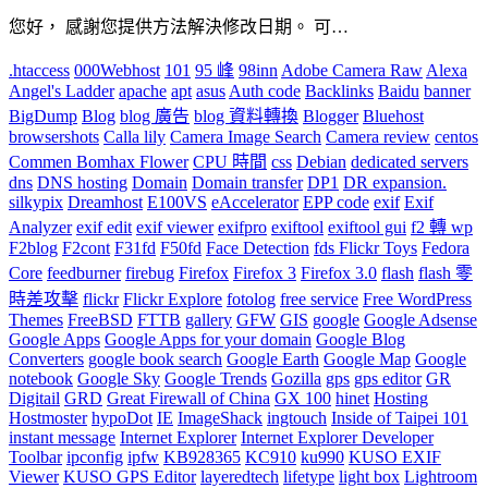
您好， 感謝您提供方法解決修改日期。 可…
.htaccess
000Webhost
101
95 峰
98inn
Adobe Camera Raw
Alexa
Angel's Ladder
apache
apt
asus
Auth code
Backlinks
Baidu
banner
BigDump
Blog
blog 廣告
blog 資料轉換
Blogger
Bluehost
browsershots
Calla lily
Camera Image Search
Camera review
centos
Commen Bomhax Flower
CPU 時間
css
Debian
dedicated servers
dns
DNS hosting
Domain
Domain transfer
DP1
DR expansion.
silkypix
Dreamhost
E100VS
eAccelerator
EPP code
exif
Exif
Analyzer
exif edit
exif viewer
exifpro
exiftool
exiftool gui
f2 轉 wp
F2blog
F2cont
F31fd
F50fd
Face Detection
fds Flickr Toys
Fedora
Core
feedburner
firebug
Firefox
Firefox 3
Firefox 3.0
flash
flash 零
時差攻擊
flickr
Flickr Explore
fotolog
free service
Free WordPress
Themes
FreeBSD
FTTB
gallery
GFW
GIS
google
Google Adsense
Google Apps
Google Apps for your domain
Google Blog
Converters
google book search
Google Earth
Google Map
Google
notebook
Google Sky
Google Trends
Gozilla
gps
gps editor
GR
Digitail
GRD
Great Firewall of China
GX 100
hinet
Hosting
Hostmoster
hypoDot
IE
ImageShack
ingtouch
Inside of Taipei 101
instant message
Internet Explorer
Internet Explorer Developer
Toolbar
ipconfig
ipfw
KB928365
KC910
ku990
KUSO EXIF
Viewer
KUSO GPS Editor
layeredtech
lifetype
light box
Lightroom