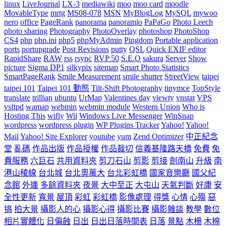
linux
LiveJournal
LX-3
mediawiki
moo
moo card
moodle
MovableType
mrtg
MS08-078
MSN
MyBlogLog
MySQL
mywoo
nero
office
PageRank
panorama
panoramio
PaPaGo
Photo Leech
photo sharing
Photography
PhotoOverlay
photoshop
PhotoShop
CS4
php
php.ini
php5
phpMyAdmin
Pingdom
Portable application
ports
portupgrade
Post Revisions
putty
QSL
Quick EXIF editor
RapidShare
RAW
rss
rsync
RVP 50
S.E.O
sakura
Server
Show
picture
Sigma DP1
silkypix
sitemap
Smart Photo Statistics
SmartPageRank
Smile Measurement
smile shutter
StreetView
taipei
taipei 101
Taipei 101 動態
Tilt-Shift Photography
tinymce
TopStyle
translate
trillian
ubuntu
UrMap
Valentines day
viewty
vnstat
VPS
vsftpd
wamap
webmin
webmin module
Western Union
Who is
Hosting This
wifly
Wii
Windows Live Messenger
WinSnap
wordpress
wordpress plugin
WP Plugins Tracker
Yahoo!
Yahoo!
Mail
Yahoo! Site Explorer
youtube
yum
Zend Optimizer
中正紀念
堂
亂碼
作品出版
作品授權
作品裁切
信義基隆路天橋
免費
免
費服務
六巨石
共用資料夾
剪刀石山
剪影
剪接
劍南山
升級
南
港山稜線
台北城
台北奧萬大
台北彩虹橋
國家音樂廳
國父紀
念館
外連
多餘資料夾
夜景
大中至正
大屯山
天氣判斷
好康
安
全性更新
寬景
屋頂
彩虹
彩虹橋
影像處理
得獎
心情
心殤
惡
搞
拍大景
攝影人的心
攝影心得
攝影比賽
攝影雜談
教學
數位
相片實體化
日偏蝕
日出
日出日落時間表
日落
景點
木柵
木棉