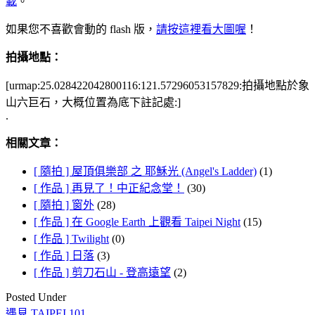
載
。
如果您不喜歡會動的 flash 版，
請按這裡看大圖喔
！
拍攝地點：
[urmap:25.028422042800116:121.57296053157829:拍攝地點於象
山六巨石，大概位置為底下註記處:]
.
相關文章：
[ 隨拍 ] 屋頂俱樂部 之 耶穌光 (Angel's Ladder)
(1)
[ 作品 ] 再見了！中正紀念堂！
(30)
[ 隨拍 ] 窗外
(28)
[ 作品 ] 在 Google Earth 上觀看 Taipei Night
(15)
[ 作品 ] Twilight
(0)
[ 作品 ] 日落
(3)
[ 作品 ] 剪刀石山 - 登高遠望
(2)
Posted Under
遇見 TAIPEI 101