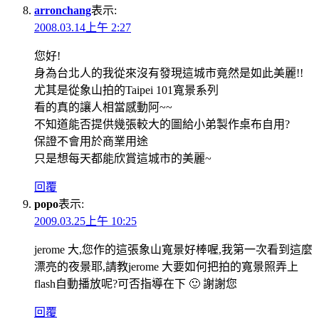
arronchang
表示:
2008.03.14上午 2:27
您好!
身為台北人的我從來沒有發現這城市竟然是如此美麗!!
尤其是從象山拍的Taipei 101寬景系列
看的真的讓人相當感動阿~~
不知道能否提供幾張較大的圖給小弟製作桌布自用?
保證不會用於商業用途
只是想每天都能欣賞這城市的美麗~
回覆
popo
表示:
2009.03.25上午 10:25
jerome 大,您作的這張象山寬景好棒喔,我第一次看到這麼
漂亮的夜景耶,請教jerome 大要如何把拍的寬景照弄上
flash自動播放呢?可否指導在下 🙂 謝謝您
回覆