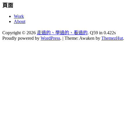
頁面
Work
About
Copyright © 2026
走過的、學過的、看過的
. Q59 in 0.422s
Proudly powered by
WordPress
.
|
Theme: Awaken by
ThemezHut
.