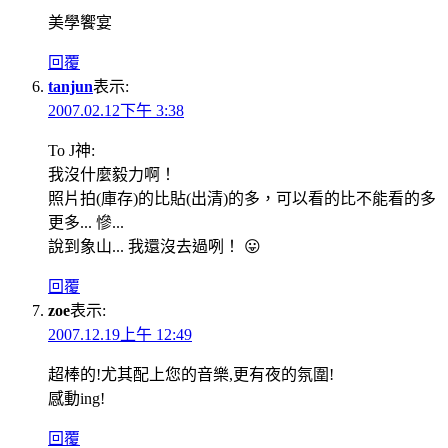
美學饗宴
回覆
tanjun
表示:
2007.02.12下午 3:38
To J神:
我沒什麼毅力啊！
照片拍(庫存)的比貼(出清)的多，可以看的比不能看的多
更多... 慘...
說到象山... 我還沒去過咧！ 😛
回覆
zoe
表示:
2007.12.19上午 12:49
超棒的!尤其配上您的音樂,更有夜的氛圍!
感動ing!
回覆