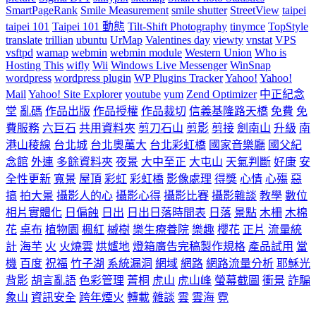
SmartPageRank
Smile Measurement
smile shutter
StreetView
taipei
taipei 101
Taipei 101 動態
Tilt-Shift Photography
tinymce
TopStyle
translate
trillian
ubuntu
UrMap
Valentines day
viewty
vnstat
VPS
vsftpd
wamap
webmin
webmin module
Western Union
Who is
Hosting This
wifly
Wii
Windows Live Messenger
WinSnap
wordpress
wordpress plugin
WP Plugins Tracker
Yahoo!
Yahoo!
Mail
Yahoo! Site Explorer
youtube
yum
Zend Optimizer
中正紀念
堂
亂碼
作品出版
作品授權
作品裁切
信義基隆路天橋
免費
免
費服務
六巨石
共用資料夾
剪刀石山
剪影
剪接
劍南山
升級
南
港山稜線
台北城
台北奧萬大
台北彩虹橋
國家音樂廳
國父紀
念館
外連
多餘資料夾
夜景
大中至正
大屯山
天氣判斷
好康
安
全性更新
寬景
屋頂
彩虹
彩虹橋
影像處理
得獎
心情
心殤
惡
搞
拍大景
攝影人的心
攝影心得
攝影比賽
攝影雜談
教學
數位
相片實體化
日偏蝕
日出
日出日落時間表
日落
景點
木柵
木棉
花
桌布
植物園
楓紅
槭樹
樂生療養院
樂趣
櫻花
正片
流量統
計
海芋
火
火燒雲
烘爐地
燈箱廣告完稿製作規格
產品試用
當
機
百度
祝福
竹子湖
系統漏洞
網域
網路
網路流量分析
耶穌光
背影
胡言亂語
色彩管理
菁桐
虎山
虎山峰
螢幕截圖
衝景
詐騙
象山
資訊安全
跨年煙火
轉載
雜談
雲
雲海
霓