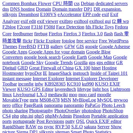
Commen Bomhax Flower
CPU 時間
css
Debian
dedicated servers
dns
DNS hosting
Domain
Domain transfer
DP1
DR expansion.
silkypix
Dreamhost
E100VS
eAccelerator
EPP code
exif
Exif
Analyzer
exif edit
exif viewer
exifpro
exiftool
exiftool gui
f2 轉 wp
F2blog
F2cont
F31fd
F50fd
Face Detection
fds Flickr Toys
Fedora
Core
feedburner
firebug
Firefox
Firefox 3
Firefox 3.0
flash
flash 零
時差攻擊
flickr
Flickr Explore
fotolog
free service
Free WordPress
Themes
FreeBSD
FTTB
gallery
GFW
GIS
google
Google Adsense
Google Apps
Google Apps for your domain
Google Blog
Converters
google book search
Google Earth
Google Map
Google
notebook
Google Sky
Google Trends
Gozilla
gps
gps editor
GR
Digitail
GRD
Great Firewall of China
GX 100
hinet
Hosting
Hostmoster
hypoDot
IE
ImageShack
ingtouch
Inside of Taipei 101
instant message
Internet Explorer
Internet Explorer Developer
Toolbar
ipconfig
ipfw
KB928365
KC910
ku990
KUSO EXIF
Viewer
KUSO GPS Editor
layeredtech
lifetype
light box
Lightroom
linux
LiveJournal
LX-3
mediawiki
moo
moo card
moodle
MovableType
mrtg
MS08-078
MSN
MyBlogLog
MySQL
mywoo
nero
office
PageRank
panorama
panoramio
PaPaGo
Photo Leech
photo sharing
Photography
PhotoOverlay
photoshop
PhotoShop
CS4
php
php.ini
php5
phpMyAdmin
Pingdom
Portable application
ports
portupgrade
Post Revisions
putty
QSL
Quick EXIF editor
RapidShare
RAW
rss
rsync
RVP 50
S.E.O
sakura
Server
Show
picture
Sigma DP1
silkypix
sitemap
Smart Photo Statistics