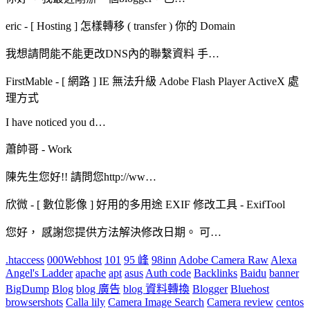
eric
-
[ Hosting ] 怎樣轉移 ( transfer ) 你的 Domain
我想請問能不能更改DNS內的聯繫資料 手…
FirstMable
-
[ 網路 ] IE 無法升級 Adobe Flash Player ActiveX 處
理方式
I have noticed you d…
蕭帥哥
-
Work
陳先生您好!! 請問您http://ww…
欣微
-
[ 數位影像 ] 好用的多用途 EXIF 修改工具 - ExifTool
您好， 感謝您提供方法解決修改日期。 可…
.htaccess
000Webhost
101
95 峰
98inn
Adobe Camera Raw
Alexa
Angel's Ladder
apache
apt
asus
Auth code
Backlinks
Baidu
banner
BigDump
Blog
blog 廣告
blog 資料轉換
Blogger
Bluehost
browsershots
Calla lily
Camera Image Search
Camera review
centos