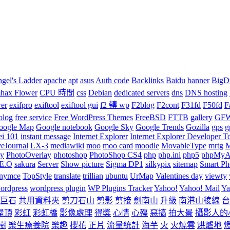
gel's Ladder
apache
apt
asus
Auth code
Backlinks
Baidu
banner
BigD
ax Flower
CPU 時間
css
Debian
dedicated servers
dns
DNS hosting
wer
exifpro
exiftool
exiftool gui
f2 轉 wp
F2blog
F2cont
F31fd
F50fd
F
olog
free service
Free WordPress Themes
FreeBSD
FTTB
gallery
GF
oogle Map
Google notebook
Google Sky
Google Trends
Gozilla
gps
g
ei 101
instant message
Internet Explorer
Internet Explorer Developer T
veJournal
LX-3
mediawiki
moo
moo card
moodle
MovableType
mrtg
M
hy
PhotoOverlay
photoshop
PhotoShop CS4
php
php.ini
php5
phpMyA
.E.O
sakura
Server
Show picture
Sigma DP1
silkypix
sitemap
Smart Pho
inymce
TopStyle
translate
trillian
ubuntu
UrMap
Valentines day
viewty
ordpress
wordpress plugin
WP Plugins Tracker
Yahoo!
Yahoo! Mail
Ya
巨石
共用資料夾
剪刀石山
剪影
剪接
劍南山
升級
南港山稜線
台
屋頂
彩虹
彩虹橋
影像處理
得獎
心情
心殤
惡搞
拍大景
攝影人的
樹
樂生療養院
樂趣
櫻花
正片
流量統計
海芋
火
火燒雲
烘爐地