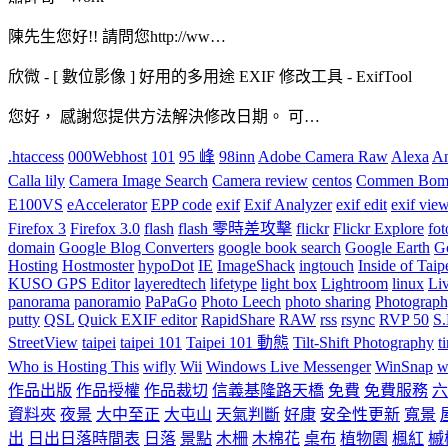
陳先生您好!! 請問您http://ww…
欣微
-
[ 數位影像 ] 好用的多用途 EXIF 修改工具 - ExifTool
您好， 感謝您提供方法解決修改日期。 可…
.htaccess
000Webhost
101
95 峰
98inn
Adobe Camera Raw
Alexa
An
Calla lily
Camera Image Search
Camera review
centos
Commen Bomh
E100VS
eAccelerator
EPP code
exif
Exif Analyzer
exif edit
exif vie
Firefox 3
Firefox 3.0
flash
flash 零時差攻擊
flickr
Flickr Explore
fot
domain
Google Blog Converters
google book search
Google Earth
G
Hosting
Hostmoster
hypoDot
IE
ImageShack
ingtouch
Inside of Taip
KUSO GPS Editor
layeredtech
lifetype
light box
Lightroom
linux
Li
panorama
panoramio
PaPaGo
Photo Leech
photo sharing
Photograp
putty
QSL
Quick EXIF editor
RapidShare
RAW
rss
rsync
RVP 50
S
StreetView
taipei
taipei 101
Taipei 101 動態
Tilt-Shift Photography
t
Who is Hosting This
wifly
Wii
Windows Live Messenger
WinSnap
w
作品出版
作品授權
作品裁切
信義基隆路天橋
免費
免費服務
六
資料夾
夜景
大中至正
大屯山
天氣判斷
好康
安全性更新
寬景
出
日出日落時間表
日落
景點
木柵
木棉花
桌布
植物園
楓紅
槭