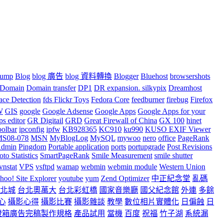
ump
Blog
blog 廣告
blog 資料轉換
Blogger
Bluehost
browsershots
Domain
Domain transfer
DP1
DR expansion. silkypix
Dreamhost
ace Detection
fds Flickr Toys
Fedora Core
feedburner
firebug
Firefox
W
GIS
google
Google Adsense
Google Apps
Google Apps for your
ps editor
GR Digitail
GRD
Great Firewall of China
GX 100
hinet
oolbar
ipconfig
ipfw
KB928365
KC910
ku990
KUSO EXIF Viewer
S08-078
MSN
MyBlogLog
MySQL
mywoo
nero
office
PageRank
dmin
Pingdom
Portable application
ports
portupgrade
Post Revisions
to Statistics
SmartPageRank
Smile Measurement
smile shutter
vnstat
VPS
vsftpd
wamap
webmin
webmin module
Western Union
hoo! Site Explorer
youtube
yum
Zend Optimizer
中正紀念堂
亂碼
北城
台北奧萬大
台北彩虹橋
國家音樂廳
國父紀念館
外連
多餘
心
攝影心得
攝影比賽
攝影雜談
教學
數位相片實體化
日偏蝕
日
燈箱廣告完稿製作規格
產品試用
當機
百度
祝福
竹子湖
系統漏