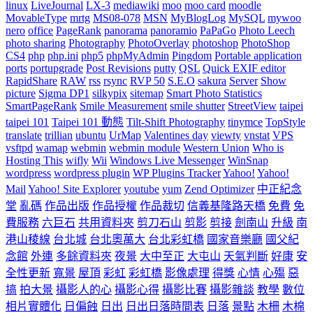
linux
LiveJournal
LX-3
mediawiki
moo
moo card
moodle
MovableType
mrtg
MS08-078
MSN
MyBlogLog
MySQL
mywoo
nero
office
PageRank
panorama
panoramio
PaPaGo
Photo Leech
photo sharing
Photography
PhotoOverlay
photoshop
PhotoShop
CS4
php
php.ini
php5
phpMyAdmin
Pingdom
Portable application
ports
portupgrade
Post Revisions
putty
QSL
Quick EXIF editor
RapidShare
RAW
rss
rsync
RVP 50
S.E.O
sakura
Server
Show
picture
Sigma DP1
silkypix
sitemap
Smart Photo Statistics
SmartPageRank
Smile Measurement
smile shutter
StreetView
taipei
taipei 101
Taipei 101 動態
Tilt-Shift Photography
tinymce
TopStyle
translate
trillian
ubuntu
UrMap
Valentines day
viewty
vnstat
VPS
vsftpd
wamap
webmin
webmin module
Western Union
Who is
Hosting This
wifly
Wii
Windows Live Messenger
WinSnap
wordpress
wordpress plugin
WP Plugins Tracker
Yahoo!
Yahoo!
Mail
Yahoo! Site Explorer
youtube
yum
Zend Optimizer
中正紀念
堂
亂碼
作品出版
作品授權
作品裁切
信義基隆路天橋
免費
免
費服務
六巨石
共用資料夾
剪刀石山
剪影
剪接
劍南山
升級
南
港山稜線
台北城
台北奧萬大
台北彩虹橋
國家音樂廳
國父紀
念館
外連
多餘資料夾
夜景
大中至正
大屯山
天氣判斷
好康
安
全性更新
寬景
屋頂
彩虹
彩虹橋
影像處理
得獎
心情
心殤
惡
搞
拍大景
攝影人的心
攝影心得
攝影比賽
攝影雜談
教學
數位
相片實體化
日偏蝕
日出
日出日落時間表
日落
景點
木柵
木棉