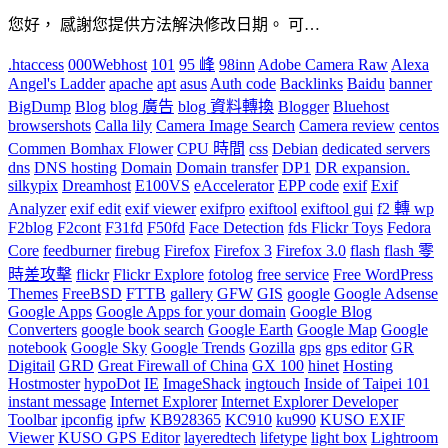
您好， 感謝您提供方法解決修改日期。 可…
.htaccess
000Webhost
101
95 峰
98inn
Adobe Camera Raw
Alexa
Angel's Ladder
apache
apt
asus
Auth code
Backlinks
Baidu
banner
BigDump
Blog
blog 廣告
blog 資料轉換
Blogger
Bluehost
browsershots
Calla lily
Camera Image Search
Camera review
centos
Commen Bomhax Flower
CPU 時間
css
Debian
dedicated servers
dns
DNS hosting
Domain
Domain transfer
DP1
DR expansion.
silkypix
Dreamhost
E100VS
eAccelerator
EPP code
exif
Exif
Analyzer
exif edit
exif viewer
exifpro
exiftool
exiftool gui
f2 轉 wp
F2blog
F2cont
F31fd
F50fd
Face Detection
fds Flickr Toys
Fedora
Core
feedburner
firebug
Firefox
Firefox 3
Firefox 3.0
flash
flash 零
時差攻擊
flickr
Flickr Explore
fotolog
free service
Free WordPress
Themes
FreeBSD
FTTB
gallery
GFW
GIS
google
Google Adsense
Google Apps
Google Apps for your domain
Google Blog
Converters
google book search
Google Earth
Google Map
Google
notebook
Google Sky
Google Trends
Gozilla
gps
gps editor
GR
Digitail
GRD
Great Firewall of China
GX 100
hinet
Hosting
Hostmoster
hypoDot
IE
ImageShack
ingtouch
Inside of Taipei 101
instant message
Internet Explorer
Internet Explorer Developer
Toolbar
ipconfig
ipfw
KB928365
KC910
ku990
KUSO EXIF
Viewer
KUSO GPS Editor
layeredtech
lifetype
light box
Lightroom