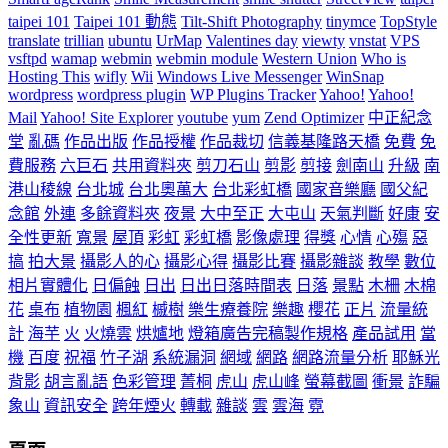
taipei 101
Taipei 101 動態
Tilt-Shift Photography
tinymce
TopStyle
translate
trillian
ubuntu
UrMap
Valentines day
viewty
vnstat
VPS
vsftpd
wamap
webmin
webmin module
Western Union
Who is
Hosting This
wifly
Wii
Windows Live Messenger
WinSnap
wordpress
wordpress plugin
WP Plugins Tracker
Yahoo!
Yahoo!
Mail
Yahoo! Site Explorer
youtube
yum
Zend Optimizer
中正紀念
堂
亂碼
作品出版
作品授權
作品裁切
信義基隆路天橋
免費
免
費服務
六巨石
共用資料夾
剪刀石山
剪影
剪接
劍南山
升級
南
港山稜線
台北城
台北奧萬大
台北彩虹橋
國家音樂廳
國父紀
念館
外連
多餘資料夾
夜景
大中至正
大屯山
天氣判斷
好康
安
全性更新
寬景
屋頂
彩虹
彩虹橋
影像處理
得獎
心情
心殤
惡
搞
拍大景
攝影人的心
攝影心得
攝影比賽
攝影雜談
教學
數位
相片實體化
日偏蝕
日出
日出日落時間表
日落
景點
木柵
木棉
花
桌布
植物園
楓紅
槭樹
樂生療養院
樂趣
櫻花
正片
流量統
計
海芋
火
火燒雲
烘爐地
燈箱廣告完稿製作規格
產品試用
當
機
百度
祝福
竹子湖
系統漏洞
網域
網路
網路流量分析
耶穌光
背影
胡言亂語
色彩管理
菁桐
虎山
虎山峰
螢幕截圖
衝景
詐騙
象山
資訊安全
跨年煙火
轉載
雜談
雲
雲海
霓