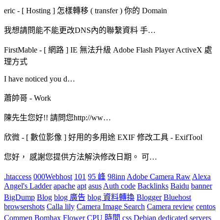
eric
-
[ Hosting ] 怎樣轉移 ( transfer ) 你的 Domain
我想請問能不能更改DNS內的聯繫資料 手…
FirstMable
-
[ 網路 ] IE 無法升級 Adobe Flash Player ActiveX 處
理方式
I have noticed you d…
蕭帥哥
-
Work
陳先生您好!! 請問您http://ww…
欣微
-
[ 數位影像 ] 好用的多用途 EXIF 修改工具 - ExifTool
您好， 感謝您提供方法解決修改日期。 可…
.htaccess
000Webhost
101
95 峰
98inn
Adobe Camera Raw
Alexa
Angel's Ladder
apache
apt
asus
Auth code
Backlinks
Baidu
banner
BigDump
Blog
blog 廣告
blog 資料轉換
Blogger
Bluehost
browsershots
Calla lily
Camera Image Search
Camera review
centos
Commen Bomhax Flower
CPU 時間
css
Debian
dedicated servers