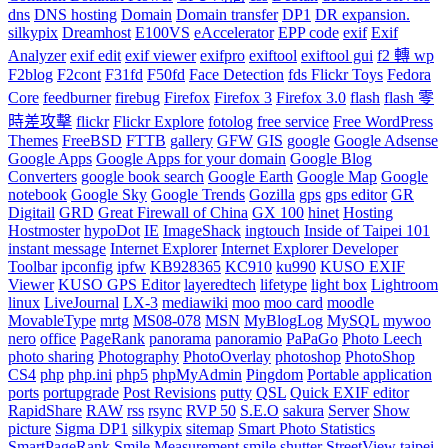
dns
DNS hosting
Domain
Domain transfer
DP1
DR expansion.
silkypix
Dreamhost
E100VS
eAccelerator
EPP code
exif
Exif
Analyzer
exif edit
exif viewer
exifpro
exiftool
exiftool gui
f2 轉 wp
F2blog
F2cont
F31fd
F50fd
Face Detection
fds Flickr Toys
Fedora
Core
feedburner
firebug
Firefox
Firefox 3
Firefox 3.0
flash
flash 零
時差攻擊
flickr
Flickr Explore
fotolog
free service
Free WordPress
Themes
FreeBSD
FTTB
gallery
GFW
GIS
google
Google Adsense
Google Apps
Google Apps for your domain
Google Blog
Converters
google book search
Google Earth
Google Map
Google
notebook
Google Sky
Google Trends
Gozilla
gps
gps editor
GR
Digitail
GRD
Great Firewall of China
GX 100
hinet
Hosting
Hostmoster
hypoDot
IE
ImageShack
ingtouch
Inside of Taipei 101
instant message
Internet Explorer
Internet Explorer Developer
Toolbar
ipconfig
ipfw
KB928365
KC910
ku990
KUSO EXIF
Viewer
KUSO GPS Editor
layeredtech
lifetype
light box
Lightroom
linux
LiveJournal
LX-3
mediawiki
moo
moo card
moodle
MovableType
mrtg
MS08-078
MSN
MyBlogLog
MySQL
mywoo
nero
office
PageRank
panorama
panoramio
PaPaGo
Photo Leech
photo sharing
Photography
PhotoOverlay
photoshop
PhotoShop
CS4
php
php.ini
php5
phpMyAdmin
Pingdom
Portable application
ports
portupgrade
Post Revisions
putty
QSL
Quick EXIF editor
RapidShare
RAW
rss
rsync
RVP 50
S.E.O
sakura
Server
Show
picture
Sigma DP1
silkypix
sitemap
Smart Photo Statistics
SmartPageRank
Smile Measurement
smile shutter
StreetView
taipei