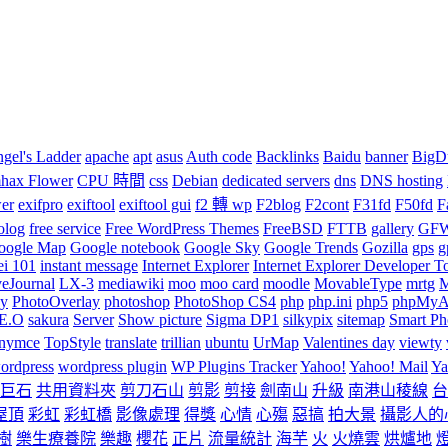
gel's Ladder
apache
apt
asus
Auth code
Backlinks
Baidu
banner
BigD
ax Flower
CPU 時間
css
Debian
dedicated servers
dns
DNS hosting
wer
exifpro
exiftool
exiftool gui
f2 轉 wp
F2blog
F2cont
F31fd
F50fd
F
olog
free service
Free WordPress Themes
FreeBSD
FTTB
gallery
GF
oogle Map
Google notebook
Google Sky
Google Trends
Gozilla
gps
g
ei 101
instant message
Internet Explorer
Internet Explorer Developer T
veJournal
LX-3
mediawiki
moo
moo card
moodle
MovableType
mrtg
M
hy
PhotoOverlay
photoshop
PhotoShop CS4
php
php.ini
php5
phpMyA
.E.O
sakura
Server
Show picture
Sigma DP1
silkypix
sitemap
Smart Pho
inymce
TopStyle
translate
trillian
ubuntu
UrMap
Valentines day
viewty
ordpress
wordpress plugin
WP Plugins Tracker
Yahoo!
Yahoo! Mail
Ya
巨石
共用資料夾
剪刀石山
剪影
剪接
劍南山
升級
南港山稜線
台
屋頂
彩虹
彩虹橋
影像處理
得獎
心情
心殤
惡搞
拍大景
攝影人的
樹
樂生療養院
樂趣
櫻花
正片
流量統計
海芋
火
火燒雲
烘爐地