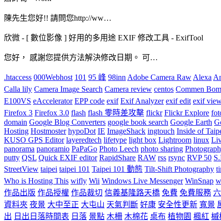
陳先生您好!! 請問您http://ww…
欣微
-
[ 數位影像 ] 好用的多用途 EXIF 修改工具 - ExifTool
您好， 感謝您提供方法解決修改日期。 可…
.htaccess
000Webhost
101
95 峰
98inn
Adobe Camera Raw
Alexa
An
Calla lily
Camera Image Search
Camera review
centos
Commen Bomh
E100VS
eAccelerator
EPP code
exif
Exif Analyzer
exif edit
exif vie
Firefox 3
Firefox 3.0
flash
flash 零時差攻擊
flickr
Flickr Explore
fot
domain
Google Blog Converters
google book search
Google Earth
G
Hosting
Hostmoster
hypoDot
IE
ImageShack
ingtouch
Inside of Taip
KUSO GPS Editor
layeredtech
lifetype
light box
Lightroom
linux
Li
panorama
panoramio
PaPaGo
Photo Leech
photo sharing
Photograp
putty
QSL
Quick EXIF editor
RapidShare
RAW
rss
rsync
RVP 50
S
StreetView
taipei
taipei 101
Taipei 101 動態
Tilt-Shift Photography
t
Who is Hosting This
wifly
Wii
Windows Live Messenger
WinSnap
w
作品出版
作品授權
作品裁切
信義基隆路天橋
免費
免費服務
六
資料夾
夜景
大中至正
大屯山
天氣判斷
好康
安全性更新
寬景
出
日出日落時間表
日落
景點
木柵
木棉花
桌布
植物園
楓紅
槭