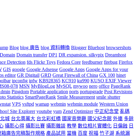
ump
Blog
blog 廣告
blog 資料轉換
Blogger
Bluehost
browsershots
Domain
Domain transfer
DP1
DR expansion. silkypix
Dreamhost
ace Detection
fds Flickr Toys
Fedora Core
feedburner
firebug
Firefox
W
GIS
google
Google Adsense
Google Apps
Google Apps for your
ps editor
GR Digitail
GRD
Great Firewall of China
GX 100
hinet
oolbar
ipconfig
ipfw
KB928365
KC910
ku990
KUSO EXIF Viewer
S08-078
MSN
MyBlogLog
MySQL
mywoo
nero
office
PageRank
dmin
Pingdom
Portable application
ports
portupgrade
Post Revisions
to Statistics
SmartPageRank
Smile Measurement
smile shutter
vnstat
VPS
vsftpd
wamap
webmin
webmin module
Western Union
hoo! Site Explorer
youtube
yum
Zend Optimizer
中正紀念堂
亂碼
北城
台北奧萬大
台北彩虹橋
國家音樂廳
國父紀念館
外連
多餘
心
攝影心得
攝影比賽
攝影雜談
教學
數位相片實體化
日偏蝕
日
燈箱廣告完稿製作規格
產品試用
當機
百度
祝福
竹子湖
系統漏