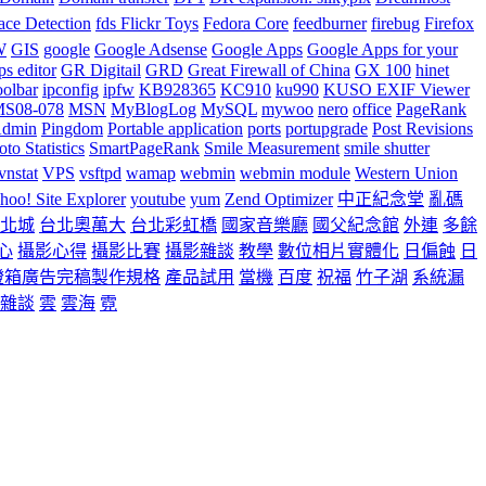
ace Detection
fds Flickr Toys
Fedora Core
feedburner
firebug
Firefox
W
GIS
google
Google Adsense
Google Apps
Google Apps for your
ps editor
GR Digitail
GRD
Great Firewall of China
GX 100
hinet
oolbar
ipconfig
ipfw
KB928365
KC910
ku990
KUSO EXIF Viewer
S08-078
MSN
MyBlogLog
MySQL
mywoo
nero
office
PageRank
dmin
Pingdom
Portable application
ports
portupgrade
Post Revisions
to Statistics
SmartPageRank
Smile Measurement
smile shutter
vnstat
VPS
vsftpd
wamap
webmin
webmin module
Western Union
hoo! Site Explorer
youtube
yum
Zend Optimizer
中正紀念堂
亂碼
北城
台北奧萬大
台北彩虹橋
國家音樂廳
國父紀念館
外連
多餘
心
攝影心得
攝影比賽
攝影雜談
教學
數位相片實體化
日偏蝕
日
燈箱廣告完稿製作規格
產品試用
當機
百度
祝福
竹子湖
系統漏
雜談
雲
雲海
霓