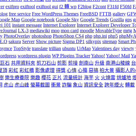
wer
exifpro
exiftool
exiftool gui
f2 轉 wp
F2blog
F2cont
F31fd
F50fd
F
olog
free service
Free WordPress Themes
FreeBSD
FTTB
gallery
GF
oogle Map
Google notebook
Google Sky
Google Trends
Gozilla
gps
g
ei 101
instant message
Internet Explorer
Internet Explorer Developer T
veJournal
LX-3
mediawiki
moo
moo card
moodle
MovableType
mrtg
M
hy
PhotoOverlay
photoshop
PhotoShop CS4
php
php.ini
php5
phpMyA
.E.O
sakura
Server
Show picture
Sigma DP1
silkypix
sitemap
Smart Pho
inymce
TopStyle
translate
trillian
ubuntu
UrMap
Valentines day
viewty
ordpress
wordpress plugin
WP Plugins Tracker
Yahoo!
Yahoo! Mail
Ya
巨石
共用資料夾
剪刀石山
剪影
剪接
劍南山
升級
南港山稜線
台
屋頂
彩虹
彩虹橋
影像處理
得獎
心情
心殤
惡搞
拍大景
攝影人的
樹
樂生療養院
樂趣
櫻花
正片
流量統計
海芋
火
火燒雲
烘爐地
桐
虎山
虎山峰
螢幕截圖
衝景
詐騙
象山
資訊安全
跨年煙火
轉載