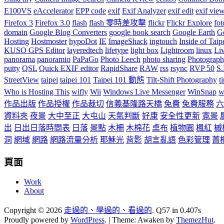
E100VS
eAccelerator
EPP code
exif
Exif Analyzer
exif edit
exif vie
Firefox 3
Firefox 3.0
flash
flash 零時差攻擊
flickr
Flickr Explore
fot
domain
Google Blog Converters
google book search
Google Earth
G
Hosting
Hostmoster
hypoDot
IE
ImageShack
ingtouch
Inside of Taip
KUSO GPS Editor
layeredtech
lifetype
light box
Lightroom
linux
Li
panorama
panoramio
PaPaGo
Photo Leech
photo sharing
Photograp
putty
QSL
Quick EXIF editor
RapidShare
RAW
rss
rsync
RVP 50
S
StreetView
taipei
taipei 101
Taipei 101 動態
Tilt-Shift Photography
t
Who is Hosting This
wifly
Wii
Windows Live Messenger
WinSnap
w
作品出版
作品授權
作品裁切
信義基隆路天橋
免費
免費服務
六
資料夾
夜景
大中至正
大屯山
天氣判斷
好康
安全性更新
寬景
出
日出日落時間表
日落
景點
木柵
木棉花
桌布
植物園
楓紅
槭
洞
網域
網路
網路流量分析
耶穌光
背影
胡言亂語
色彩管理
菁
頁面
Work
About
Copyright © 2026
走過的、學過的、看過的
. Q57 in 0.407s
Proudly powered by
WordPress
.
|
Theme: Awaken by
ThemezHut
.