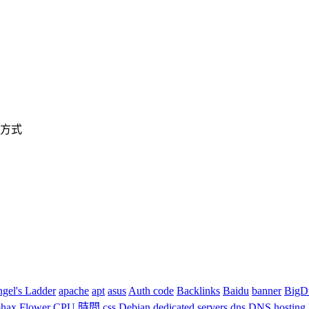
處理方式
gel's Ladder
apache
apt
asus
Auth code
Backlinks
Baidu
banner
BigD
ax Flower
CPU 時間
css
Debian
dedicated servers
dns
DNS hosting