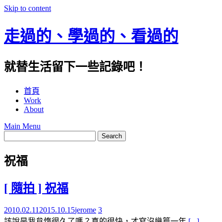
Skip to content
走過的、學過的、看過的
就替生活留下一些記錄吧！
首頁
Work
About
Main Menu
祝福
[ 隨拍 ] 祝福
2010.02.11
2015.10.15
jerome
3
該說是我怠惰很久了嗎？真的很快，才寫沒幾篇一年
[...]