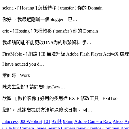
selena
-
[ Hosting ] 怎樣轉移 ( transfer ) 你的 Domain
你好 ，我最近剛辦一個blogger，已…
eric
-
[ Hosting ] 怎樣轉移 ( transfer ) 你的 Domain
我想請問能不能更改DNS內的聯繫資料 手…
FirstMable
-
[ 網路 ] IE 無法升級 Adobe Flash Player ActiveX 
I have noticed you d…
蕭帥哥
-
Work
陳先生您好!! 請問您http://ww…
欣微
-
[ 數位影像 ] 好用的多用途 EXIF 修改工具 - ExifTool
您好， 感謝您提供方法解決修改日期。 可…
.htaccess
000Webhost
101
95 峰
98inn
Adobe Camera Raw
Alexa
An
Calla lily
Camera Image Search
Camera review
centos
Commen Bomh