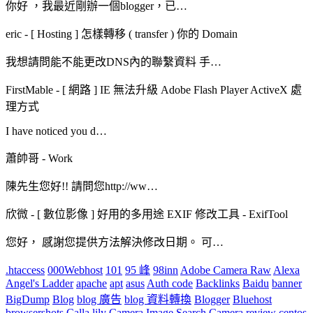
你好 ，我最近剛辦一個blogger，已…
eric
-
[ Hosting ] 怎樣轉移 ( transfer ) 你的 Domain
我想請問能不能更改DNS內的聯繫資料 手…
FirstMable
-
[ 網路 ] IE 無法升級 Adobe Flash Player ActiveX 處
理方式
I have noticed you d…
蕭帥哥
-
Work
陳先生您好!! 請問您http://ww…
欣微
-
[ 數位影像 ] 好用的多用途 EXIF 修改工具 - ExifTool
您好， 感謝您提供方法解決修改日期。 可…
.htaccess
000Webhost
101
95 峰
98inn
Adobe Camera Raw
Alexa
Angel's Ladder
apache
apt
asus
Auth code
Backlinks
Baidu
banner
BigDump
Blog
blog 廣告
blog 資料轉換
Blogger
Bluehost
browsershots
Calla lily
Camera Image Search
Camera review
centos