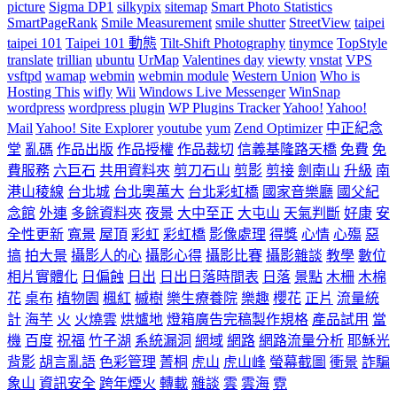
picture
Sigma DP1
silkypix
sitemap
Smart Photo Statistics
SmartPageRank
Smile Measurement
smile shutter
StreetView
taipei
taipei 101
Taipei 101 動態
Tilt-Shift Photography
tinymce
TopStyle
translate
trillian
ubuntu
UrMap
Valentines day
viewty
vnstat
VPS
vsftpd
wamap
webmin
webmin module
Western Union
Who is
Hosting This
wifly
Wii
Windows Live Messenger
WinSnap
wordpress
wordpress plugin
WP Plugins Tracker
Yahoo!
Yahoo!
Mail
Yahoo! Site Explorer
youtube
yum
Zend Optimizer
中正紀念
堂
亂碼
作品出版
作品授權
作品裁切
信義基隆路天橋
免費
免
費服務
六巨石
共用資料夾
剪刀石山
剪影
剪接
劍南山
升級
南
港山稜線
台北城
台北奧萬大
台北彩虹橋
國家音樂廳
國父紀
念館
外連
多餘資料夾
夜景
大中至正
大屯山
天氣判斷
好康
安
全性更新
寬景
屋頂
彩虹
彩虹橋
影像處理
得獎
心情
心殤
惡
搞
拍大景
攝影人的心
攝影心得
攝影比賽
攝影雜談
教學
數位
相片實體化
日偏蝕
日出
日出日落時間表
日落
景點
木柵
木棉
花
桌布
植物園
楓紅
槭樹
樂生療養院
樂趣
櫻花
正片
流量統
計
海芋
火
火燒雲
烘爐地
燈箱廣告完稿製作規格
產品試用
當
機
百度
祝福
竹子湖
系統漏洞
網域
網路
網路流量分析
耶穌光
背影
胡言亂語
色彩管理
菁桐
虎山
虎山峰
螢幕截圖
衝景
詐騙
象山
資訊安全
跨年煙火
轉載
雜談
雲
雲海
霓