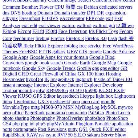
Commen Bomhax Flower
CPU 時間
css
Debian
dedicated servers
dns
DNS hosting
Domain
Domain transfer
DP1
DR expansion.
silkypix
Dreamhost
E100VS
eAccelerator
EPP code
exif
Exif
Analyzer
exif edit
exif viewer
exifpro
exiftool
exiftool gui
f2 轉 wp
F2blog
F2cont
F31fd
F50fd
Face Detection
fds Flickr Toys
Fedora
Core
feedburner
firebug
Firefox
Firefox 3
Firefox 3.0
flash
flash 零
時差攻擊
flickr
Flickr Explore
fotolog
free service
Free WordPress
Themes
FreeBSD
FTTB
gallery
GFW
GIS
google
Google Adsense
Google Apps
Google Apps for your domain
Google Blog
Converters
google book search
Google Earth
Google Map
Google
notebook
Google Sky
Google Trends
Gozilla
gps
gps editor
GR
Digitail
GRD
Great Firewall of China
GX 100
hinet
Hosting
Hostmoster
hypoDot
IE
ImageShack
ingtouch
Inside of Taipei 101
instant message
Internet Explorer
Internet Explorer Developer
Toolbar
ipconfig
ipfw
KB928365
KC910
ku990
KUSO EXIF
Viewer
KUSO GPS Editor
layeredtech
lifetype
light box
Lightroom
linux
LiveJournal
LX-3
mediawiki
moo
moo card
moodle
MovableType
mrtg
MS08-078
MSN
MyBlogLog
MySQL
mywoo
nero
office
PageRank
panorama
panoramio
PaPaGo
Photo Leech
photo sharing
Photography
PhotoOverlay
photoshop
PhotoShop
CS4
php
php.ini
php5
phpMyAdmin
Pingdom
Portable application
ports
portupgrade
Post Revisions
putty
QSL
Quick EXIF editor
RapidShare
RAW
rss
rsync
RVP 50
S.E.O
sakura
Server
Show